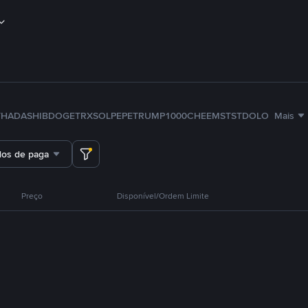
TH
ADA
SHIB
DOGE
TRX
SOL
PEPE
TRUMP
1000CHEEMS
TST
DOLO
Mais
dos de pagamento
Preço
Disponível/Ordem Limite