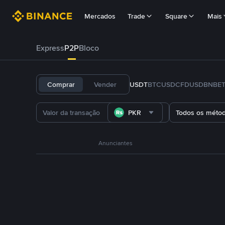
Mercados
Trade
Square
Mais
Express
P2P
Bloco
Comprar
Vender
USDT
BTC
USDC
FDUSD
BNB
E
PKR
Todos os méto
Anunciantes