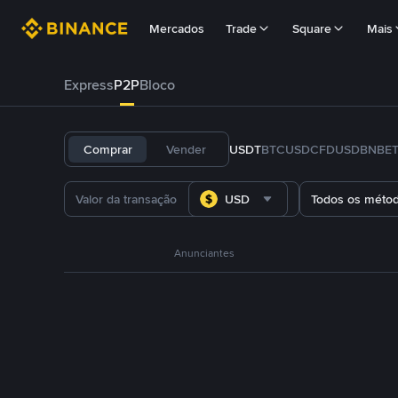
Mercados
Trade
Square
Mais
Express
P2P
Bloco
Comprar
Vender
USDT
BTC
USDC
FDUSD
BNB
E
USD
Todos os méto
Anunciantes