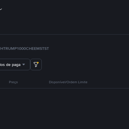
TH
TRUMP
1000CHEEMS
TST
dos de pagamento
Preço
Disponível/Ordem Limite