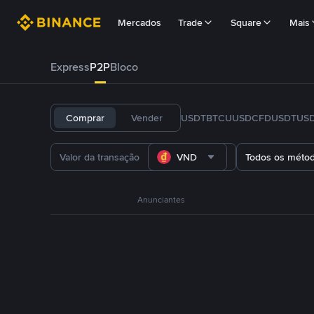
Mercados
Trade
Square
Mais
Express
P2P
Bloco
Comprar
Vender
USDT
BTC
U
USDC
FDUSD
TUS
VND
Todos os méto
Anunciantes