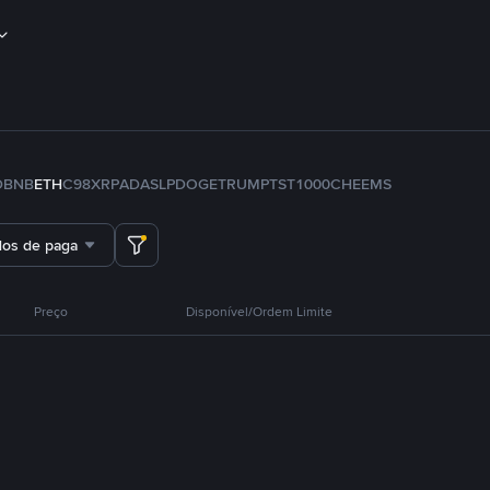
D
BNB
ETH
C98
XRP
ADA
SLP
DOGE
TRUMP
TST
1000CHEEMS
dos de pagamento
Preço
Disponível/Ordem Limite