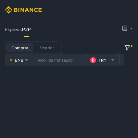
Express
P2P
Comprar
Vender
BNB
TRY