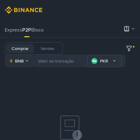
Express
P2P
Bloco
Comprar
Vender
BNB
PKR