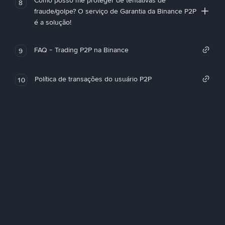
Como posso me proteger de tentativas de
8
fraude/golpe? O serviço de Garantia da Binance P2P
é a solução!
FAQ - Trading P2P na Binance
9
Política de transações do usuário P2P
10