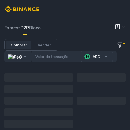
Express
P2P
Bloco
Comprar
Vender
BNB
AED