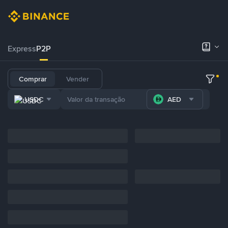
Express
P2P
Comprar
Vender
USDC
AED