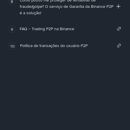
Como posso me proteger de tentativas de
8
fraude/golpe? O serviço de Garantia da Binance P2P
é a solução!
FAQ - Trading P2P na Binance
9
Política de transações do usuário P2P
10