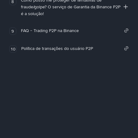
Como posso me proteger de tentativas de
8
fraude/golpe? O serviço de Garantia da Binance P2P
é a solução!
FAQ - Trading P2P na Binance
9
Política de transações do usuário P2P
10