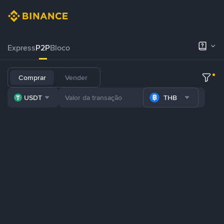
Express
P2P
Bloco
Comprar
Vender
USDT
THB