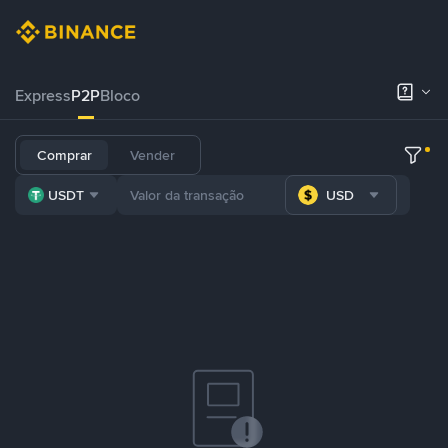
Express
P2P
Bloco
Comprar
Vender
USDT
USD