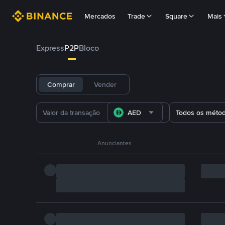
Mercados
Trade
Square
Mais
Express
P2P
Bloco
Comprar
Vender
AED
Todos os méto
Anunciantes