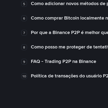
Como adicionar novos métodos de 
5
Como comprar Bitcoin localmente 
6
Por que a Binance P2P é melhor qu
7
Como posso me proteger de tentativ
8
FAQ - Trading P2P na Binance
9
Política de transações do usuário P
10