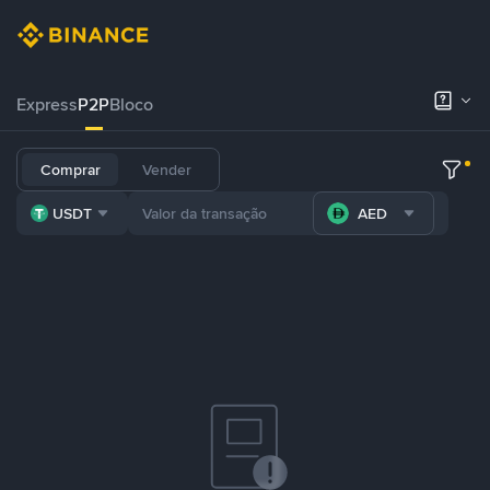
Express
P2P
Bloco
Comprar
Vender
USDT
AED