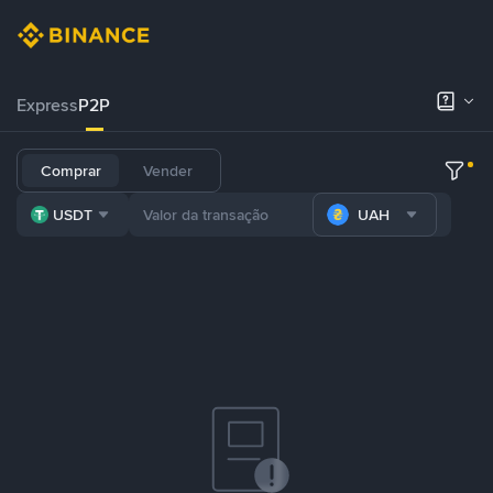
Express
P2P
Comprar
Vender
USDT
UAH