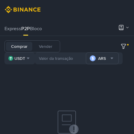
Express
P2P
Bloco
Comprar
Vender
USDT
ARS