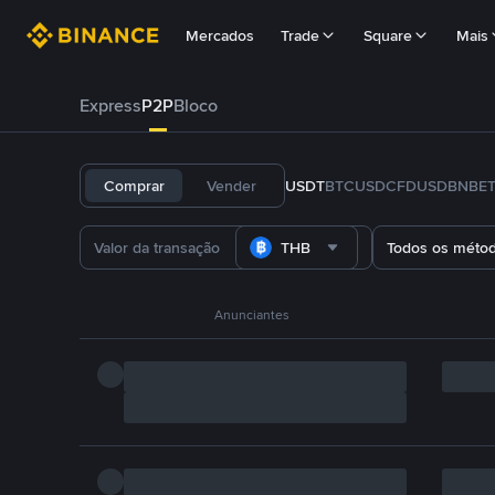
Mercados
Trade
Square
Mais
Express
P2P
Bloco
Comprar
Vender
USDT
BTC
USDC
FDUSD
BNB
E
THB
Todos os méto
Anunciantes