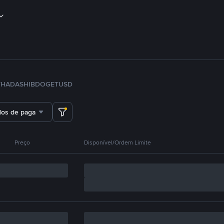
TH
ADA
SHIB
DOGE
TUSD
dos de pagamento
Preço
Disponível/Ordem Limite