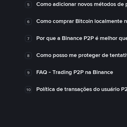
Como adicionar novos métodos de 
5
Como comprar Bitcoin localmente 
6
Por que a Binance P2P é melhor qu
7
Como posso me proteger de tentativ
8
FAQ - Trading P2P na Binance
9
Política de transações do usuário P
10