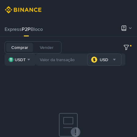
Express
P2P
Bloco
Comprar
Vender
USDT
USD