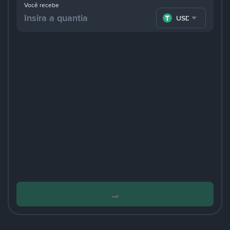
Você recebe
USDT