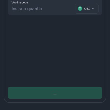
Você recebe
USDT