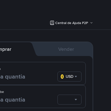
Central de Ajuda P2P
mprar
Vender
a
USD
ebe