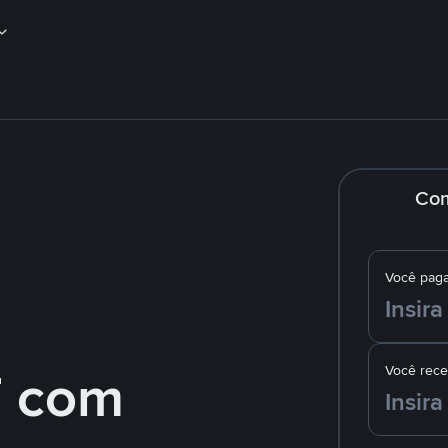
Co
Você pag
 com
Você rec