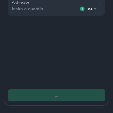
Você recebe
USDT