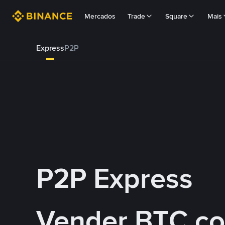
Mercados
Trade
Square
Mais
Express
P2P
P2P Express
Vender BTC c