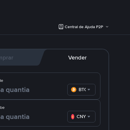
Central de Ajuda P2P
mprar
Vender
de
BTC
ebe
CNY