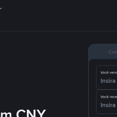
Co
Você ven
Você rec
om CNY