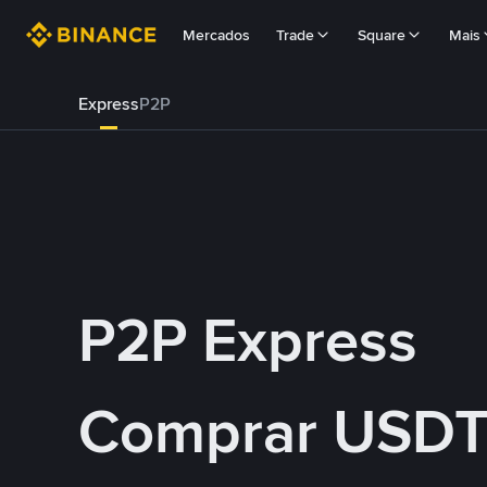
Mercados
Trade
Square
Mais
Express
P2P
P2P Express
Comprar USDT