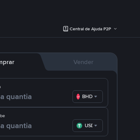
Central de Ajuda P2P
mprar
Vender
a
BHD
ebe
USDT