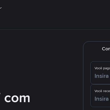
Co
Você pag
 com
Você rec