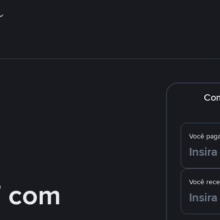
Co
Você pag
 com
Você rec