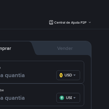
Central de Ajuda P2P
mprar
Vender
a
USD
ebe
USDT