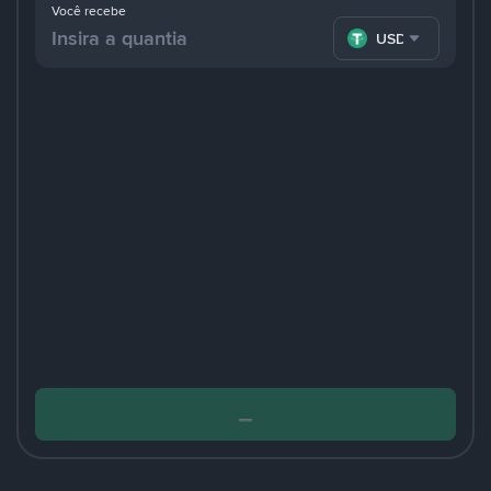
Você recebe
USDT