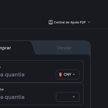
Central de Ajuda P2P
mprar
Vender
a
CNY
ebe