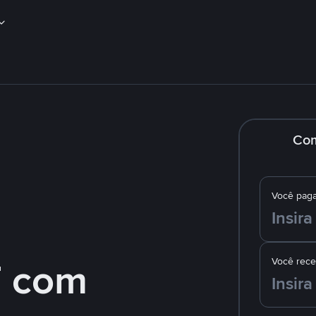
Co
Você pag
 com
Você rec