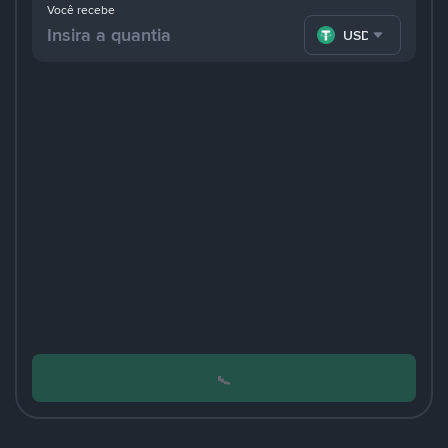
Você recebe
USDT