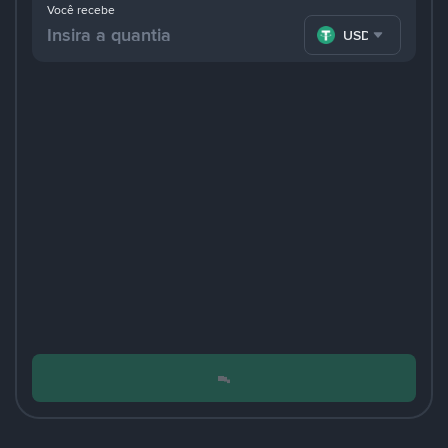
Você recebe
USDT