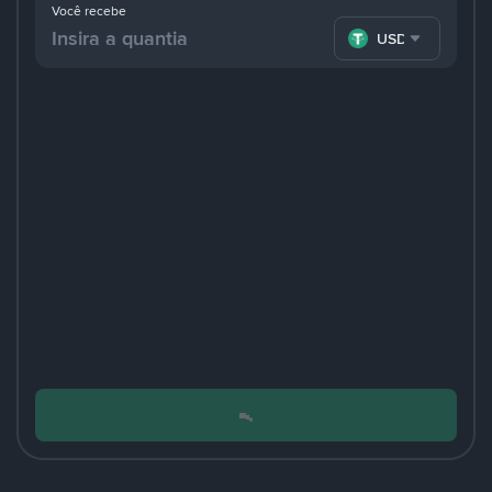
Você recebe
USDT