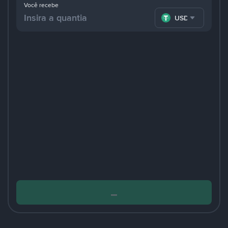
Você recebe
USDT