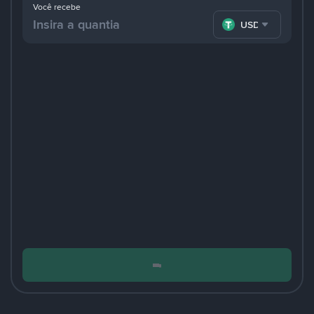
Você recebe
USDT