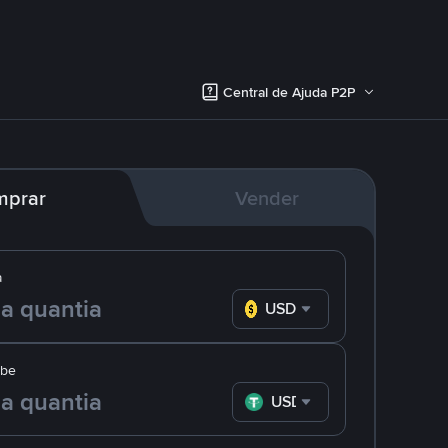
Central de Ajuda P2P
mprar
Vender
a
USD
ebe
USDT