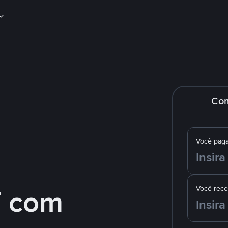
Co
Você pag
 com
Você rec