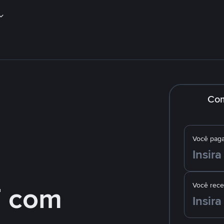
Co
Você pag
 com
Você rec