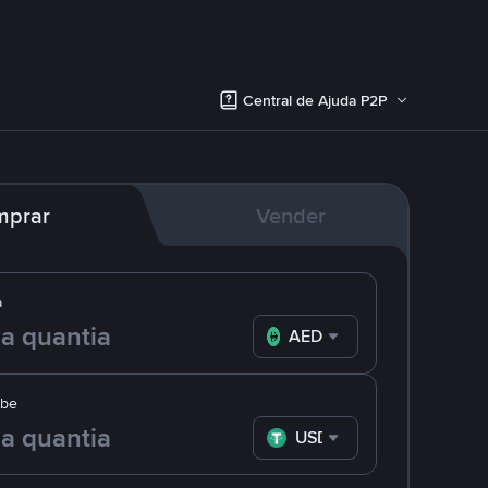
Central de Ajuda P2P
mprar
Vender
a
AED
ebe
USDT