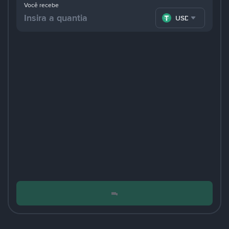
Você recebe
USDT