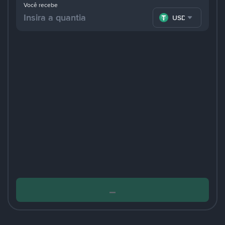
Você recebe
USDT