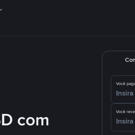
Co
Você pag
SD com
Você rec