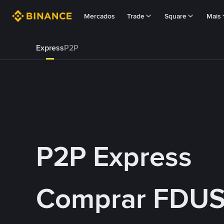
Mercados
Trade
Square
Mais
Express
P2P
P2P Express
Comprar FDU