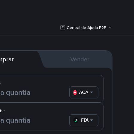
Central de Ajuda P2P
mprar
Vender
a
AOA
ebe
FDUSD