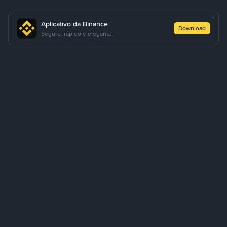
Aplicativo da Binance
Download
Seguro, rápido e elegante
Como comprar USDT via P2P Express
Comprar USDT
Vender USDT