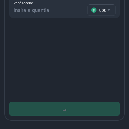
Você recebe
USDT