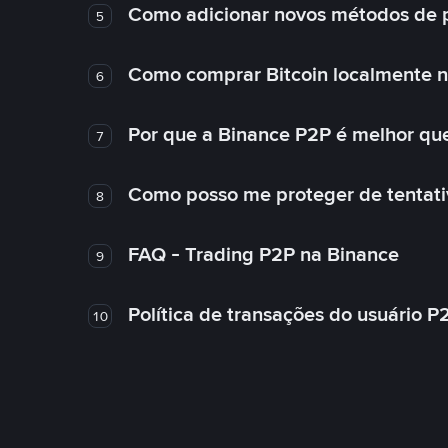
Como adicionar novos métodos de 
5
Como comprar Bitcoin localmente 
6
Por que a Binance P2P é melhor qu
7
Como posso me proteger de tentativ
8
FAQ - Trading P2P na Binance
9
Política de transações do usuário P
10