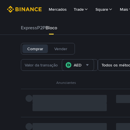
Mercados
Trade
Square
Mais
Express
P2P
Bloco
Comprar
Vender
AED
Todos os méto
Anunciantes