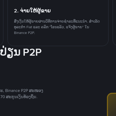
2. ຈ່າຍໃຫ້ຜູ້ຂາຍ
ສົ່ງເງິນໃຫ້ຜູ້ຂາຍຜ່ານວິທີການຈ່າຍຊຳລະທີ່ແນະນໍາ. ສໍາເລັດ
ທຸລະກໍາ Fiat ແລະ ຄລິກ "ໂອນແລ້ວ, ແຈ້ງຜູ້ຂາຍ" ໃນ
Binance P2P.
ປ່ຽນ P2P
າະ, Binance P2P ສະໜອງ
0 ສະກຸນເງິນທ້ອງຖິ່ນ.