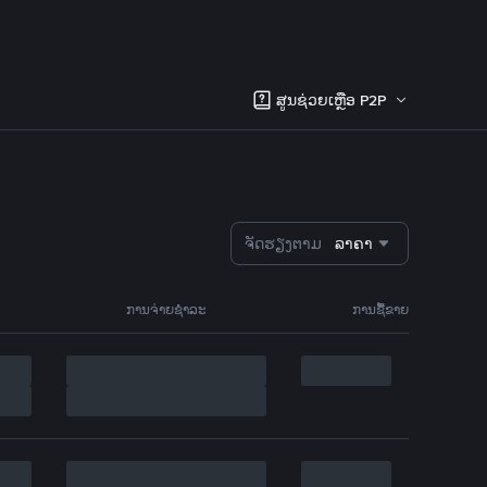
ສູນຊ່ວຍເຫຼືອ P2P
ຈັດຮຽງຕາມ
ລາຄາ
ການຈ່າຍຊຳລະ
ການຊື້ຂາຍ