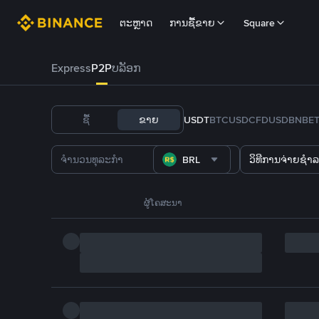
ຕະຫຼາດ
ການຊື້ຂາຍ
Square
Express
P2P
ບລັອກ
ຊື້
ຂາຍ
USDT
BTC
USDC
FDUSD
BNB
E
BRL
ວິທີການຈ່າຍຊຳລ
ຜູ້ໂຄສະນາ