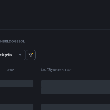
TH
BRL
DOGE
SOL
ະທັງໝົດ
ລາຄາ
ພ້ອມໃຊ້ງານ/Order Limit