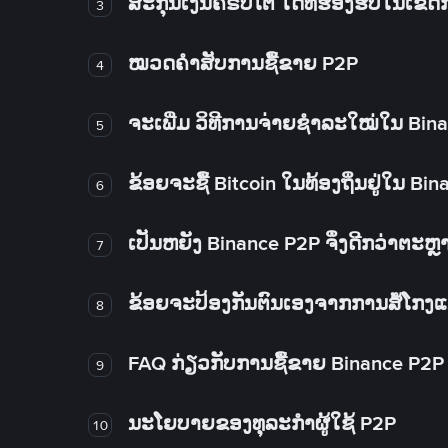
ສະກຸນເງິນຄຣິບໂຕ ໃດທີ່ຮອງຮັບໃນເຂ
3
ໝວດຄໍາສັບການຊື້ຂາຍ P2P
4
ຈະເພີ່ມ ວິທີການຈ່າຍຊຳລະໃໝ່ໃນ Bin
5
ຂ້ອຍຈະຊື້ Bitcoin ໃນທ້ອງຖິ່ນຢູ່ໃນ B
6
ເປັນຫຍັງ Binance P2P ຈຶ່ງດີກວ່າຕະຫຼ
7
ຂ້ອຍຈະປ້ອງກັນຕົນເອງຈາກການສໍ້ໂກງ
8
FAQ ກ່ຽວກັບການຊື້ຂາຍ Binance P2P
9
ນະໂຍບາຍຂອງທຸລະກໍາຜູ້ໃຊ້ P2P
10