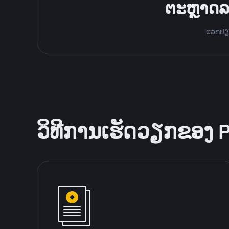
ຕະຫຼາດລ
ແລກປ່ຽນ
ວິທີການເຮັດວຽກຂອງ 