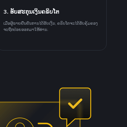
3. ຮັບສະກຸນເງິນຄຣິບໂຕ
ເມື່ອຜູ້ຂາຍຢືນຢັນການໄດ້ຮັບເງິນ, ຄຣິບໂຕຈະໄດ້ຮັບຄຸ້ມຄອງ
ຈະຖືກປ່ອຍອອກມາໃຫ້ທ່ານ.