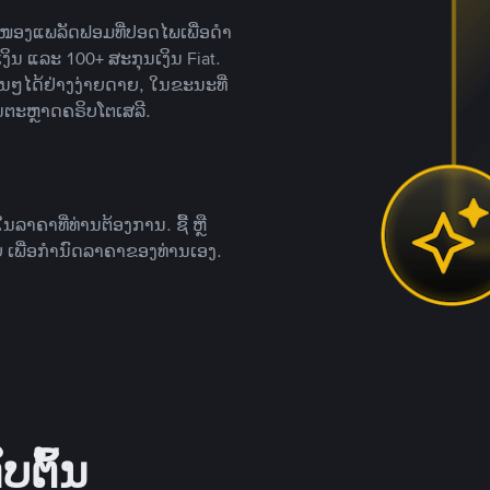
ສະໜອງແພລັດຟອມທີ່ປອດໄພເພື່ອດໍາ
ິນ ແລະ 100+ ສະກຸນເງິນ Fiat.
ື່ນໆໄດ້ຢ່າງງ່າຍດາຍ, ໃນຂະນະທີ່
ນຕະຫຼາດຄຣິບໂຕເສລີ.
ຄາທີ່ທ່ານຕ້ອງການ. ຊື້ ຫຼື
 ເພື່ອກໍານົດລາຄາຂອງທ່ານເອງ.
ບຕົ້ນ