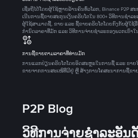
ເຊື່ອຖືໄດ້ໂດຍຜູ້ໃຊ້ຫຼາຍລ້ານຄົນທົ່ວໂລກ, Binance P2P 
ເນີນການຊື້ຂາຍສະກຸນເງິນຄຣິບໂຕໃນ 800+ ວິທີການຊໍາລະເງ
ຜູ້ໃຊ້ສາມາດຊື້, ຂາຍ ແລະ ຊື້ຂາຍຄຣິບໂຕໂດຍກົງກັບຜູ້ໃຊ້ອ
ກໍານົດລາຄາທີ່ມັກ ແລະ ວິທີການຈ່າຍຊຳລະຂອງພວກເຂົາໃ
ການຊື້ຂາຍຕາມລາຄາທີ່ທ່ານມັກ
ການແລກປ່ຽນຄຣິບໂຕໂດຍອິດສະຫຼະໃນການຊື້ ແລະ ຂາຍໃນລາ
ຂາຍຈາກການສະເໜີທີ່ມີຢູ່ ຫຼື ສ້າງການໂຄສະນາການຊື້ຂາຍ
P2P Blog
ວິທີການຈ່າຍຊຳລະອັນດັ