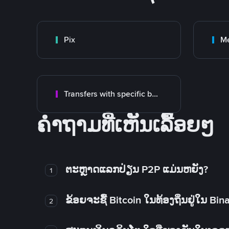
Pix
M
Transfers with specific bank
ຄໍາຖາມທີ່ເຫັນເລື້ອຍໆ
ຕະຫຼາດແລກປ່ຽນ P2P ແມ່ນຫຍັງ?
1
ຂ້ອຍຈະຊື້ Bitcoin ໃນທ້ອງຖິ່ນຢູ່ໃນ B
2