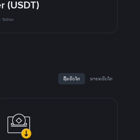
r (USDT)
ຍ Tether
ຊື້ຄຣິບໂຕ
ຂາຍຄຣິບໂຕ