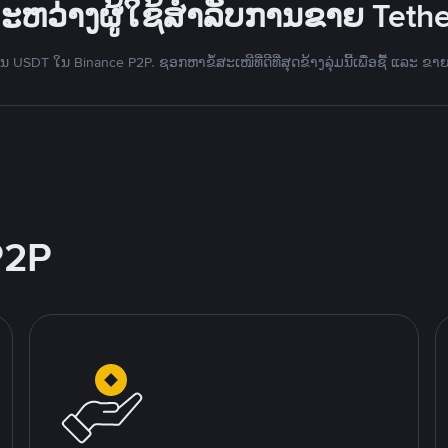
ະຫວ່າງຜູ້ໃຊ້ສຳລັບການຂາຍ Tethe
 USDT ໃນ Binance P2P. ຊອກຫາຂໍ້ສະເໜີທີ່ດີທີ່ສຸດຂ້າງລຸ່ມນີ້ເພື່ອຊື້ ແລະ ຂາ
P2P