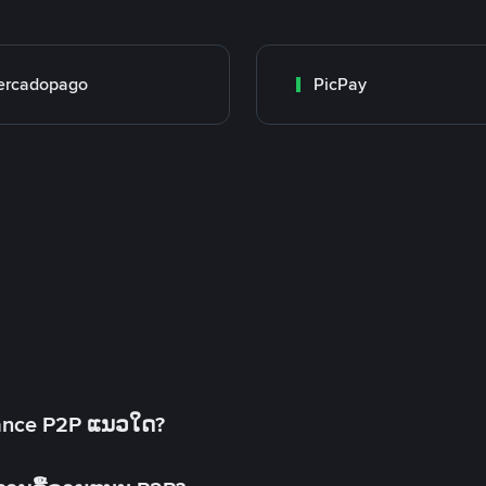
ercadopago
PicPay
inance P2P ແນວໃດ?