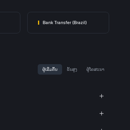
Bank Transfer (Brazil)
ຜູ້ເລີ່ມຕົ້ນ
ຂັ້ນສູງ
ຜູ້ໂຄສະນາ