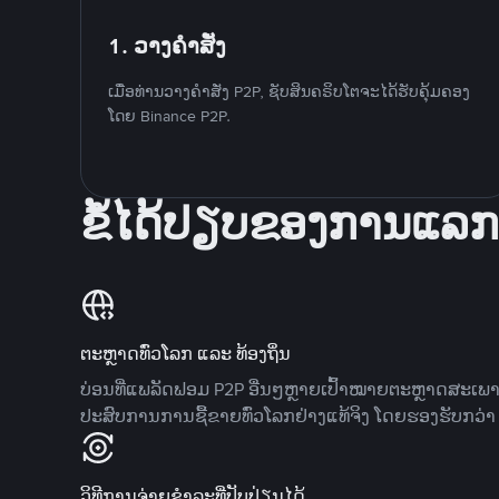
1. ວາງຄໍາສັ່ງ
ເມື່ອທ່ານວາງຄໍາສັ່ງ P2P, ຊັບສິນຄຣິບໂຕຈະໄດ້ຮັບຄຸ້ມຄອງ
ໂດຍ Binance P2P.
ຂໍ້ໄດ້ປຽບຂອງການແລກ
ຕະຫຼາດທົ່ວໂລກ ແລະ ທ້ອງຖິ່ນ
ບ່ອນທີ່ແພລັດຟອມ P2P ອື່ນໆຫຼາຍເປົ້າໝາຍຕະຫຼາດສະເພ
ປະສົບການການຊື້ຂາຍທົ່ວໂລກຢ່າງແທ້ຈິງ ໂດຍຮອງຮັບກວ່າ 7
ວິທີການຈ່າຍຊຳລະທີ່ປັບປ່ຽນໄດ້