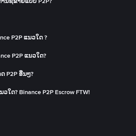
ດການຊື້ຂາຍແບບ P2P?
ance P2P ແນວໃດ ?
inance P2P ແນວໃດ?
າດ P2P ອື່ນໆ?
ແນວໃດ? Binance P2P Escrow FTW!