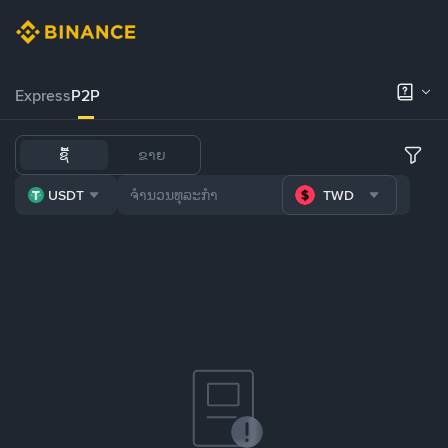
Express
P2P
ຊື້
ຂາຍ
USDT
TWD