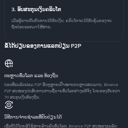
3. ຮັບສະກຸນເງິນຄຣິບໂຕ
ເມື່ອຜູ້ຂາຍຢືນຢັນການໄດ້ຮັບເງິນ, ຄຣິບໂຕຈະໄດ້ຮັບຄຸ້ມຄອງຈະ
ຖືກປ່ອຍອອກມາໃຫ້ທ່ານ.
ຂໍ້ໄດ້ປຽບຂອງການແລກປ່ຽນ P2P
ຕະຫຼາດທົ່ວໂລກ ແລະ ທ້ອງຖິ່ນ
ບ່ອນທີ່ແພລັດຟອມ P2P ອື່ນໆຫຼາຍເປົ້າໝາຍຕະຫຼາດສະເພາະ, Binance
P2P ສະໜອງປະສົບການການຊື້ຂາຍທົ່ວໂລກຢ່າງແທ້ຈິງ ໂດຍຮອງຮັບກວ່າ
70 ສະກຸນເງິນທ້ອງຖິ່ນ.
ວິທີການຈ່າຍຊຳລະທີ່ປັບປ່ຽນໄດ້
ເຊື່ອຖືໄດ້ໂດຍຜູ້ໃຊ້ຫຼາຍລ້ານຄົນທົ່ວໂລກ, Binance P2P ສະໜອງແພລັດ