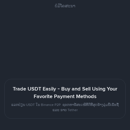
ບໍ່ມີໂຄສະນາ
Trade USDT Easily - Buy and Sell Using Your
Favorite Payment Methods
ແລກປ່ຽນ USDT ໃນ Binance P2P. ຊອກຫາຂໍ້ສະເໜີທີ່ດີທີ່ສຸດຂ້າງລຸ່ມນີ້ເພື່ອຊື້
ແລະ ຂາຍ Tether