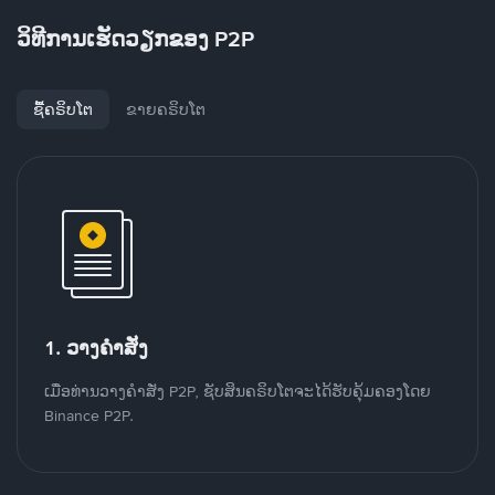
ວິທີການເຮັດວຽກຂອງ P2P
ຊື້ຄຣິບໂຕ
ຂາຍຄຣິບໂຕ
1. ວາງຄໍາສັ່ງ
ເມື່ອທ່ານວາງຄໍາສັ່ງ P2P, ຊັບສິນຄຣິບໂຕຈະໄດ້ຮັບຄຸ້ມຄອງໂດຍ
Binance P2P.