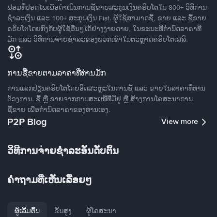
ຟອມທີ່ປອດໄພເພື່ອດໍາເນີນການຊື້ຂາຍສະກຸນເງິນຄຣິບໂຕໃນ 800+ ວິທີການ
ຊໍາລະເງິນ ແລະ 100+ ສະກຸນເງິນ Fiat. ຜູ້ໃຊ້ສາມາດຊື້, ຂາຍ ແລະ ຊື້ຂາຍ
ຄຣິບໂຕໂດຍກົງກັບຜູ້ໃຊ້ອື່ນໆໄດ້ຢ່າງງ່າຍດາຍ, ໃນຂະນະທີ່ກໍານົດລາຄາທີ່
ມັກ ແລະ ວິທີການຈ່າຍຊຳລະຂອງພວກເຂົາໃນຕະຫຼາດຄຣິບໂຕເສລີ.
ການຊື້ຂາຍຕາມລາຄາທີ່ທ່ານມັກ
ການແລກປ່ຽນຄຣິບໂຕໂດຍອິດສະຫຼະໃນການຊື້ ແລະ ຂາຍໃນລາຄາທີ່ທ່ານ
ຕ້ອງການ. ຊື້ ຫຼື ຂາຍຈາກການສະເໜີທີ່ມີຢູ່ ຫຼື ສ້າງການໂຄສະນາການ
ຊື້ຂາຍ ເພື່ອກໍານົດລາຄາຂອງທ່ານເອງ.
P2P Blog
View more
ວິທີການຈ່າຍຊຳລະອັນດັບຕົ້ນ
ຄໍາຖາມທີ່ເຫັນເລື້ອຍໆ
ຜູ້ເລີ່ມຕົ້ນ
ຂັ້ນສູງ
ຜູ້ໂຄສະນາ