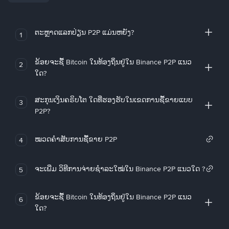
ຕະຫຼາດແລກປ່ຽນ P2P ແມ່ນຫຍັງ?
1
ຂ້ອຍຈະຊື້ Bitcoin ໃນທ້ອງຖິ່ນຢູ່ໃນ Binance P2P ແນວ
2
ໃດ?
ສະກຸນເງິນຄຣິບໂຕ ໃດທີ່ຮອງຮັບໃນເຂດການຊື້ຂາຍແບບ
3
P2P?
ໝວດຄໍາສັບການຊື້ຂາຍ P2P
4
ຈະເພີ່ມ ວິທີການຈ່າຍຊຳລະໃໝ່ໃນ Binance P2P ແນວໃດ ?
5
ຂ້ອຍຈະຊື້ Bitcoin ໃນທ້ອງຖິ່ນຢູ່ໃນ Binance P2P ແນວ
6
ໃດ?