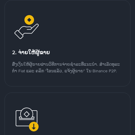
2. ຈ່າຍໃຫ້ຜູ້ຂາຍ
ສົ່ງເງິນໃຫ້ຜູ້ຂາຍຜ່ານວິທີການຈ່າຍຊຳລະທີ່ແນະນໍາ. ສໍາເລັດທຸລະ
ກໍາ Fiat ແລະ ຄລິກ "ໂອນແລ້ວ, ແຈ້ງຜູ້ຂາຍ" ໃນ Binance P2P.