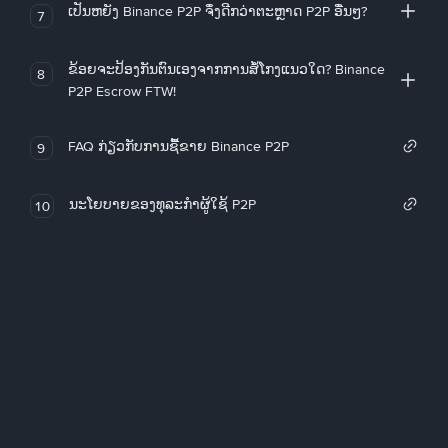
ເປັນຫຍັງ Binance P2P ຈຶ່ງດີກວ່າຕະຫຼາດ P2P ອື່ນໆ?
7
ຂ້ອຍຈະປ້ອງກັນຕົນເອງຈາກການສໍ້ໂກງແນວໃດ? Binance
8
P2P Escrow FTW!
FAQ ກ່ຽວກັບການຊື້ຂາຍ Binance P2P
9
ນະໂຍບາຍຂອງທຸລະກໍາຜູ້ໃຊ້ P2P
10