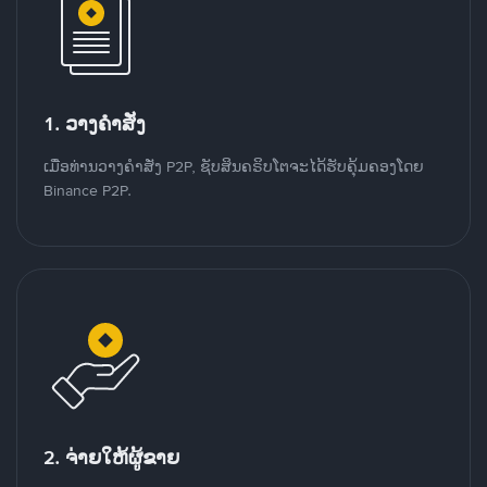
1. ວາງຄໍາສັ່ງ
ເມື່ອທ່ານວາງຄໍາສັ່ງ P2P, ຊັບສິນຄຣິບໂຕຈະໄດ້ຮັບຄຸ້ມຄອງໂດຍ
Binance P2P.
2. ຈ່າຍໃຫ້ຜູ້ຂາຍ