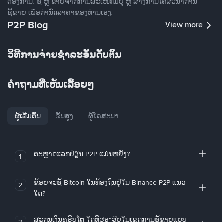
ຕ້ອງການ. ຊື້ ຫຼື ຂາຍຈາກການສະເໜີທີ່ມີຢູ່ ຫຼື ສ້າງການໂຄສະນາການ
ຊື້ຂາຍ ເພື່ອກໍານົດລາຄາຂອງທ່ານເອງ.
P2P Blog
View more
ວິທີການຈ່າຍຊຳລະອັນດັບຕົ້ນ
ຄໍາຖາມທີ່ເຫັນເລື້ອຍໆ
ຜູ້ເລີ່ມຕົ້ນ
ຂັ້ນສູງ
ຜູ້ໂຄສະນາ
ຕະຫຼາດແລກປ່ຽນ P2P ແມ່ນຫຍັງ?
1
ຂ້ອຍຈະຊື້ Bitcoin ໃນທ້ອງຖິ່ນຢູ່ໃນ Binance P2P ແນວ
2
ໃດ?
ສະກຸນເງິນຄຣິບໂຕ ໃດທີ່ຮອງຮັບໃນເຂດການຊື້ຂາຍແບບ
3