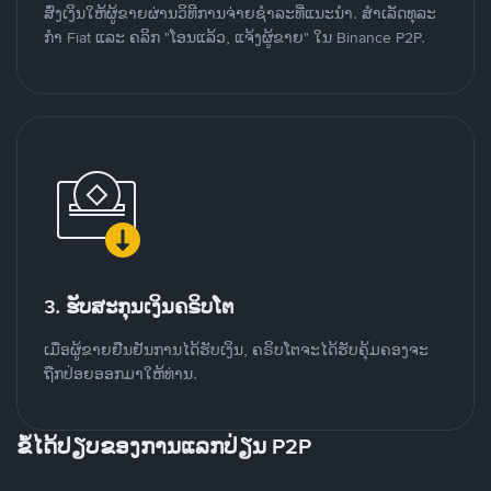
ສົ່ງເງິນໃຫ້ຜູ້ຂາຍຜ່ານວິທີການຈ່າຍຊຳລະທີ່ແນະນໍາ. ສໍາເລັດທຸລະ
ກໍາ Fiat ແລະ ຄລິກ "ໂອນແລ້ວ, ແຈ້ງຜູ້ຂາຍ" ໃນ Binance P2P.
3. ຮັບສະກຸນເງິນຄຣິບໂຕ
ເມື່ອຜູ້ຂາຍຢືນຢັນການໄດ້ຮັບເງິນ, ຄຣິບໂຕຈະໄດ້ຮັບຄຸ້ມຄອງຈະ
ຖືກປ່ອຍອອກມາໃຫ້ທ່ານ.
ຂໍ້ໄດ້ປຽບຂອງການແລກປ່ຽນ P2P