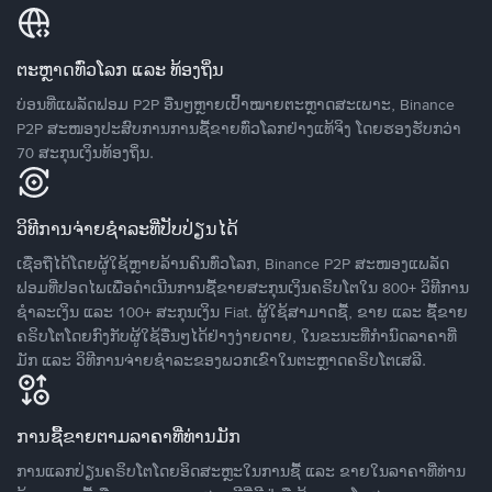
ຕະຫຼາດທົ່ວໂລກ ແລະ ທ້ອງຖິ່ນ
ບ່ອນທີ່ແພລັດຟອມ P2P ອື່ນໆຫຼາຍເປົ້າໝາຍຕະຫຼາດສະເພາະ, Binance
P2P ສະໜອງປະສົບການການຊື້ຂາຍທົ່ວໂລກຢ່າງແທ້ຈິງ ໂດຍຮອງຮັບກວ່າ
70 ສະກຸນເງິນທ້ອງຖິ່ນ.
ວິທີການຈ່າຍຊຳລະທີ່ປັບປ່ຽນໄດ້
ເຊື່ອຖືໄດ້ໂດຍຜູ້ໃຊ້ຫຼາຍລ້ານຄົນທົ່ວໂລກ, Binance P2P ສະໜອງແພລັດ
ຟອມທີ່ປອດໄພເພື່ອດໍາເນີນການຊື້ຂາຍສະກຸນເງິນຄຣິບໂຕໃນ 800+ ວິທີການ
ຊໍາລະເງິນ ແລະ 100+ ສະກຸນເງິນ Fiat. ຜູ້ໃຊ້ສາມາດຊື້, ຂາຍ ແລະ ຊື້ຂາຍ
ຄຣິບໂຕໂດຍກົງກັບຜູ້ໃຊ້ອື່ນໆໄດ້ຢ່າງງ່າຍດາຍ, ໃນຂະນະທີ່ກໍານົດລາຄາທີ່
ມັກ ແລະ ວິທີການຈ່າຍຊຳລະຂອງພວກເຂົາໃນຕະຫຼາດຄຣິບໂຕເສລີ.
ການຊື້ຂາຍຕາມລາຄາທີ່ທ່ານມັກ
ການແລກປ່ຽນຄຣິບໂຕໂດຍອິດສະຫຼະໃນການຊື້ ແລະ ຂາຍໃນລາຄາທີ່ທ່ານ