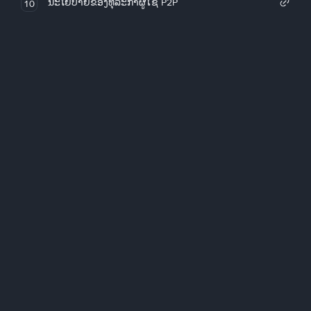
ນະໂຍບາຍຂອງທຸລະກໍາຜູ້ໃຊ້ P2P
10