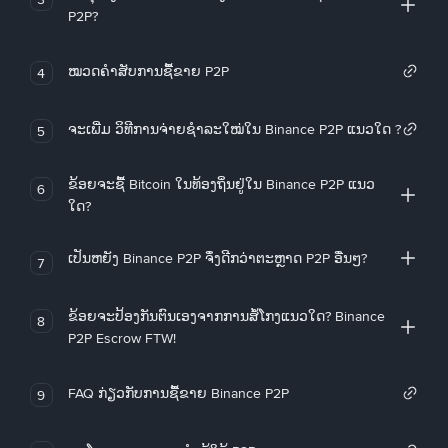
P2P?
ໝວດຄໍາສັບການຊື້ຂາຍ P2P
4
ຈະເພີ່ມ ວິທີການຈ່າຍຊຳລະໃໝ່ໃນ Binance P2P ແນວໃດ ?
5
ຂ້ອຍຈະຊື້ Bitcoin ໃນທ້ອງຖິ່ນຢູ່ໃນ Binance P2P ແນວ
6
ໃດ?
ເປັນຫຍັງ Binance P2P ຈຶ່ງດີກວ່າຕະຫຼາດ P2P ອື່ນໆ?
7
ຂ້ອຍຈະປ້ອງກັນຕົນເອງຈາກການສໍ້ໂກງແນວໃດ? Binance
8
P2P Escrow FTW!
FAQ ກ່ຽວກັບການຊື້ຂາຍ Binance P2P
9