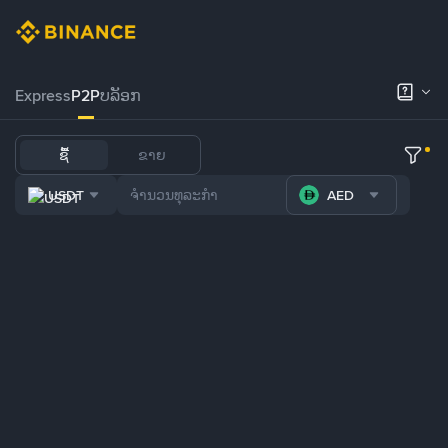
Express
P2P
ບລັອກ
ຊື້
ຂາຍ
USDT
AED