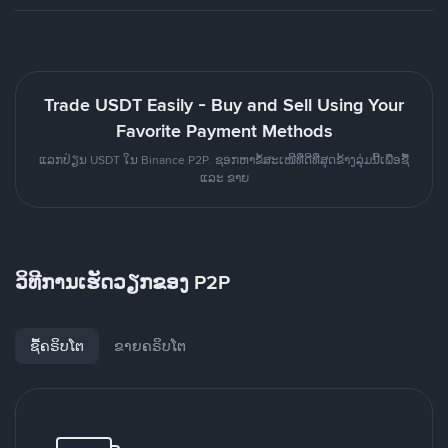
Trade USDT Easily - Buy and Sell Using Your
Favorite Payment Methods
ແລກປ່ຽນ USDT ໃນ Binance P2P. ຊອກຫາຂໍ້ສະເໜີທີ່ດີທີ່ສຸດຂ້າງລຸ່ມນີ້ເພື່ອຊື້
ແລະ ຂາຍ
ວິທີການເຮັດວຽກຂອງ P2P
ຊື້ຄຣິບໂຕ
ຂາຍຄຣິບໂຕ