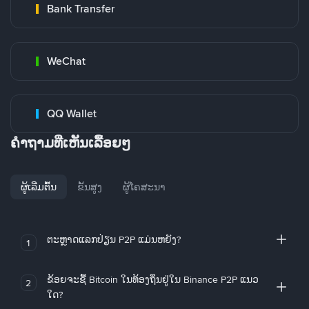
Bank Transfer
WeChat
QQ Wallet
ຄໍາຖາມທີ່ເຫັນເລື້ອຍໆ
ຜູ້ເລີ່ມຕົ້ນ
ຂັ້ນສູງ
ຜູ້ໂຄສະນາ
ຕະຫຼາດແລກປ່ຽນ P2P ແມ່ນຫຍັງ?
1
ຂ້ອຍຈະຊື້ Bitcoin ໃນທ້ອງຖິ່ນຢູ່ໃນ Binance P2P ແນວ
2
ໃດ?