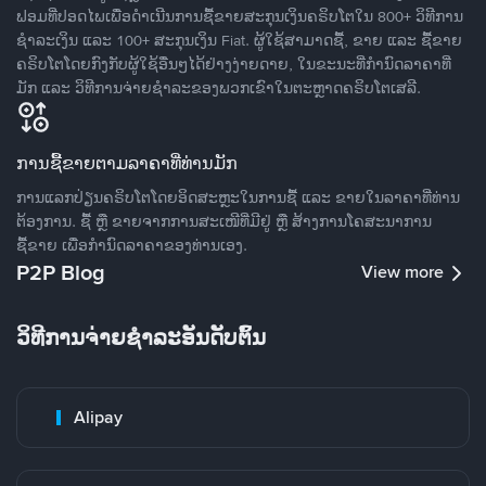
ຟອມທີ່ປອດໄພເພື່ອດໍາເນີນການຊື້ຂາຍສະກຸນເງິນຄຣິບໂຕໃນ 800+ ວິທີການ
ຊໍາລະເງິນ ແລະ 100+ ສະກຸນເງິນ Fiat. ຜູ້ໃຊ້ສາມາດຊື້, ຂາຍ ແລະ ຊື້ຂາຍ
ຄຣິບໂຕໂດຍກົງກັບຜູ້ໃຊ້ອື່ນໆໄດ້ຢ່າງງ່າຍດາຍ, ໃນຂະນະທີ່ກໍານົດລາຄາທີ່
ມັກ ແລະ ວິທີການຈ່າຍຊຳລະຂອງພວກເຂົາໃນຕະຫຼາດຄຣິບໂຕເສລີ.
ການຊື້ຂາຍຕາມລາຄາທີ່ທ່ານມັກ
ການແລກປ່ຽນຄຣິບໂຕໂດຍອິດສະຫຼະໃນການຊື້ ແລະ ຂາຍໃນລາຄາທີ່ທ່ານ
ຕ້ອງການ. ຊື້ ຫຼື ຂາຍຈາກການສະເໜີທີ່ມີຢູ່ ຫຼື ສ້າງການໂຄສະນາການ
ຊື້ຂາຍ ເພື່ອກໍານົດລາຄາຂອງທ່ານເອງ.
P2P Blog
View more
ວິທີການຈ່າຍຊຳລະອັນດັບຕົ້ນ
Alipay