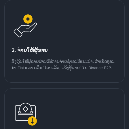
2. ຈ່າຍໃຫ້ຜູ້ຂາຍ
ສົ່ງເງິນໃຫ້ຜູ້ຂາຍຜ່ານວິທີການຈ່າຍຊຳລະທີ່ແນະນໍາ. ສໍາເລັດທຸລະ
ກໍາ Fiat ແລະ ຄລິກ "ໂອນແລ້ວ, ແຈ້ງຜູ້ຂາຍ" ໃນ Binance P2P.