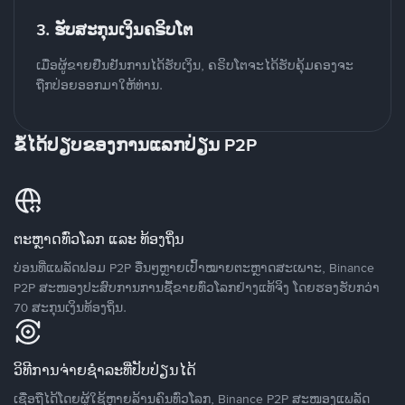
3. ຮັບສະກຸນເງິນຄຣິບໂຕ
ເມື່ອຜູ້ຂາຍຢືນຢັນການໄດ້ຮັບເງິນ, ຄຣິບໂຕຈະໄດ້ຮັບຄຸ້ມຄອງຈະ
ຖືກປ່ອຍອອກມາໃຫ້ທ່ານ.
ຂໍ້ໄດ້ປຽບຂອງການແລກປ່ຽນ P2P
ຕະຫຼາດທົ່ວໂລກ ແລະ ທ້ອງຖິ່ນ
ບ່ອນທີ່ແພລັດຟອມ P2P ອື່ນໆຫຼາຍເປົ້າໝາຍຕະຫຼາດສະເພາະ, Binance
P2P ສະໜອງປະສົບການການຊື້ຂາຍທົ່ວໂລກຢ່າງແທ້ຈິງ ໂດຍຮອງຮັບກວ່າ
70 ສະກຸນເງິນທ້ອງຖິ່ນ.
ວິທີການຈ່າຍຊຳລະທີ່ປັບປ່ຽນໄດ້
ເຊື່ອຖືໄດ້ໂດຍຜູ້ໃຊ້ຫຼາຍລ້ານຄົນທົ່ວໂລກ, Binance P2P ສະໜອງແພລັດ