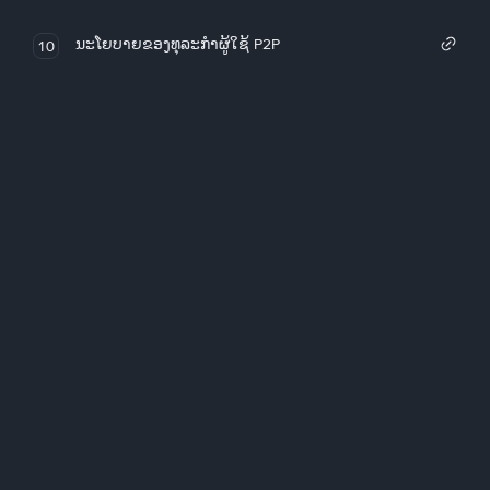
ນະໂຍບາຍຂອງທຸລະກໍາຜູ້ໃຊ້ P2P
10