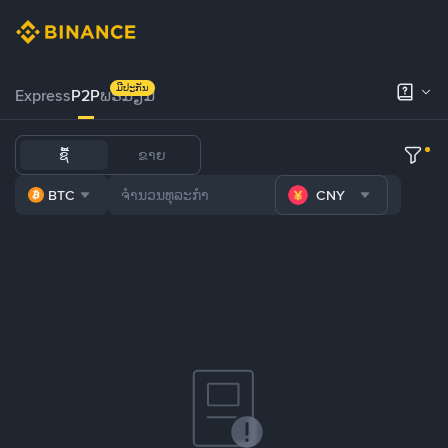
ມີປະກັນ
Express
P2P
ພຣີມຽມ
ຊື້
ຂາຍ
BTC
CNY