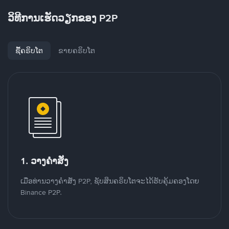
ວິທີການເຮັດວຽກຂອງ P2P
ຊື້ຄຣິບໂຕ
ຂາຍຄຣິບໂຕ
1. ວາງຄໍາສັ່ງ
ເມື່ອທ່ານວາງຄໍາສັ່ງ P2P, ຊັບສິນຄຣິບໂຕຈະໄດ້ຮັບຄຸ້ມຄອງໂດຍ
Binance P2P.