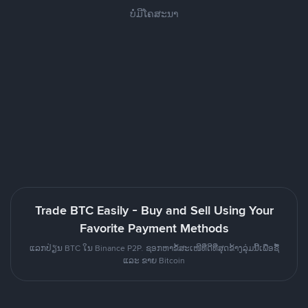
ບໍ່ມີໂຄສະນາ
Trade BTC Easily - Buy and Sell Using Your
Favorite Payment Methods
ແລກປ່ຽນ BTC ໃນ Binance P2P. ຊອກຫາຂໍ້ສະເໜີທີ່ດີທີ່ສຸດຂ້າງລຸ່ມນີ້ເພື່ອຊື້
ແລະ ຂາຍ Bitcoin