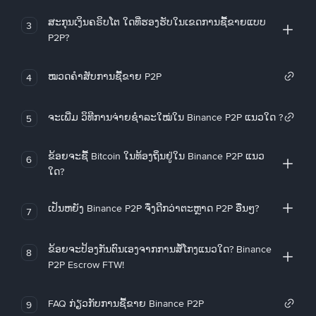
ສະກຸນເງິນຄຣິບໂຕ ໃດທີ່ຮອງຮັບໃນເຂດການຊື້ຂາຍແບບ
3
P2P?
ໝວດຄໍາສັບການຊື້ຂາຍ P2P
4
ຈະເພີ່ມ ວິທີການຈ່າຍຊຳລະໃໝ່ໃນ Binance P2P ແນວໃດ ?
5
ຂ້ອຍຈະຊື້ Bitcoin ໃນທ້ອງຖິ່ນຢູ່ໃນ Binance P2P ແນວ
6
ໃດ?
ເປັນຫຍັງ Binance P2P ຈຶ່ງດີກວ່າຕະຫຼາດ P2P ອື່ນໆ?
7
ຂ້ອຍຈະປ້ອງກັນຕົນເອງຈາກການສໍ້ໂກງແນວໃດ? Binance
8
P2P Escrow FTW!
FAQ ກ່ຽວກັບການຊື້ຂາຍ Binance P2P
9