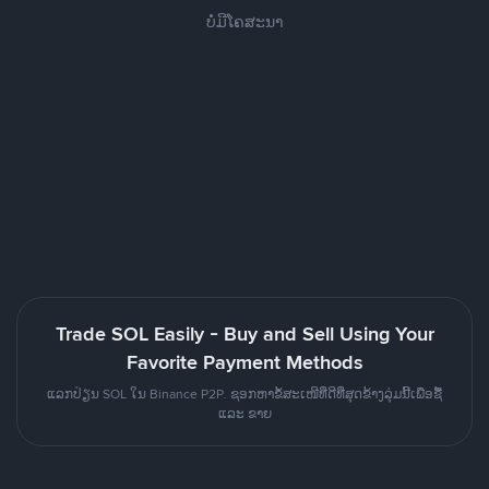
ບໍ່ມີໂຄສະນາ
Trade SOL Easily - Buy and Sell Using Your
Favorite Payment Methods
ແລກປ່ຽນ SOL ໃນ Binance P2P. ຊອກຫາຂໍ້ສະເໜີທີ່ດີທີ່ສຸດຂ້າງລຸ່ມນີ້ເພື່ອຊື້
ແລະ ຂາຍ