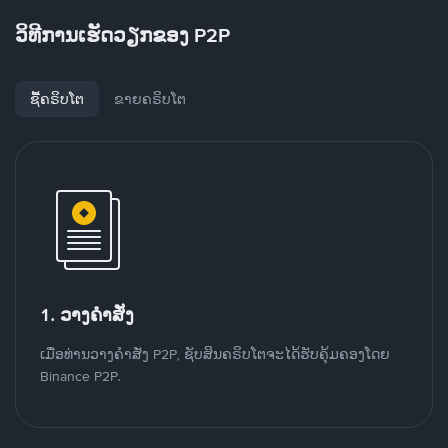
ວິທີການເຮັດວຽກຂອງ P2P
ຊື້ຄຣິບໂຕ
ຂາຍຄຣິບໂຕ
1. ວາງຄໍາສັ່ງ
ເມື່ອທ່ານວາງຄໍາສັ່ງ P2P, ຊັບສິນຄຣິບໂຕຈະໄດ້ຮັບຄຸ້ມຄອງໂດຍ
Binance P2P.