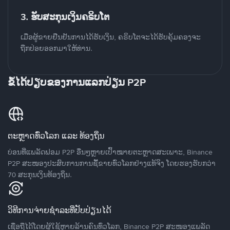
3. ຮັບສະກຸນເງິນຄຣິບໂຕ
ເມື່ອຜູ້ຂາຍຢືນຢັນການໄດ້ຮັບເງິນ, ຄຣິບໂຕຈະໄດ້ຮັບຄຸ້ມຄອງຈະ
ຖືກປ່ອຍອອກມາໃຫ້ທ່ານ.
ຂໍ້ໄດ້ປຽບຂອງການແລກປ່ຽນ P2P
ຕະຫຼາດທົ່ວໂລກ ແລະ ທ້ອງຖິ່ນ
ບ່ອນທີ່ແພລັດຟອມ P2P ອື່ນໆຫຼາຍເປົ້າໝາຍຕະຫຼາດສະເພາະ, Binance
P2P ສະໜອງປະສົບການການຊື້ຂາຍທົ່ວໂລກຢ່າງແທ້ຈິງ ໂດຍຮອງຮັບກວ່າ
70 ສະກຸນເງິນທ້ອງຖິ່ນ.
ວິທີການຈ່າຍຊຳລະທີ່ປັບປ່ຽນໄດ້
ເຊື່ອຖືໄດ້ໂດຍຜູ້ໃຊ້ຫຼາຍລ້ານຄົນທົ່ວໂລກ, Binance P2P ສະໜອງແພລັດ