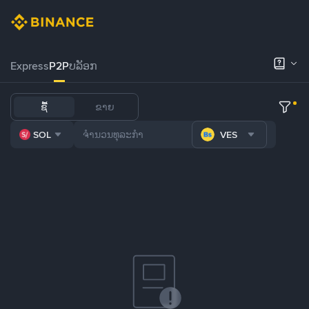
Express
P2P
ບລັອກ
ຊື້
ຂາຍ
SOL
VES