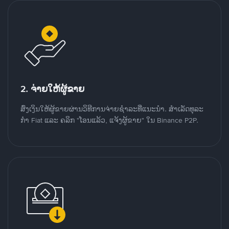
2. ຈ່າຍໃຫ້ຜູ້ຂາຍ
ສົ່ງເງິນໃຫ້ຜູ້ຂາຍຜ່ານວິທີການຈ່າຍຊຳລະທີ່ແນະນໍາ. ສໍາເລັດທຸລະ
ກໍາ Fiat ແລະ ຄລິກ "ໂອນແລ້ວ, ແຈ້ງຜູ້ຂາຍ" ໃນ Binance P2P.