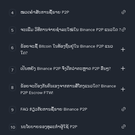
ໝວດຄໍາສັບການຊື້ຂາຍ P2P
4
ຈະເພີ່ມ ວິທີການຈ່າຍຊຳລະໃໝ່ໃນ Binance P2P ແນວໃດ ?
5
ຂ້ອຍຈະຊື້ Bitcoin ໃນທ້ອງຖິ່ນຢູ່ໃນ Binance P2P ແນວ
6
ໃດ?
ເປັນຫຍັງ Binance P2P ຈຶ່ງດີກວ່າຕະຫຼາດ P2P ອື່ນໆ?
7
ຂ້ອຍຈະປ້ອງກັນຕົນເອງຈາກການສໍ້ໂກງແນວໃດ? Binance
8
P2P Escrow FTW!
FAQ ກ່ຽວກັບການຊື້ຂາຍ Binance P2P
9
ນະໂຍບາຍຂອງທຸລະກໍາຜູ້ໃຊ້ P2P
10