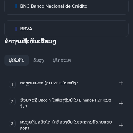
BNC Banco Nacional de Crédito
BBVA
ຄໍາຖາມທີ່ເຫັນເລື້ອຍໆ
ຜູ້ເລີ່ມຕົ້ນ
ຂັ້ນສູງ
ຜູ້ໂຄສະນາ
ຕະຫຼາດແລກປ່ຽນ P2P ແມ່ນຫຍັງ?
1
ຂ້ອຍຈະຊື້ Bitcoin ໃນທ້ອງຖິ່ນຢູ່ໃນ Binance P2P ແນວ
2
ໃດ?
ສະກຸນເງິນຄຣິບໂຕ ໃດທີ່ຮອງຮັບໃນເຂດການຊື້ຂາຍແບບ
3
P2P?