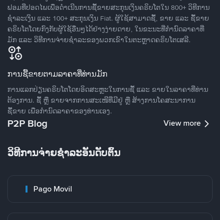
ຟອມທີ່ປອດໄພເພື່ອດໍາເນີນການຊື້ຂາຍສະກຸນເງິນຄຣິບໂຕໃນ 800+ ວິທີການ
ຊໍາລະເງິນ ແລະ 100+ ສະກຸນເງິນ Fiat. ຜູ້ໃຊ້ສາມາດຊື້, ຂາຍ ແລະ ຊື້ຂາຍ
ຄຣິບໂຕໂດຍກົງກັບຜູ້ໃຊ້ອື່ນໆໄດ້ຢ່າງງ່າຍດາຍ, ໃນຂະນະທີ່ກໍານົດລາຄາທີ່
ມັກ ແລະ ວິທີການຈ່າຍຊຳລະຂອງພວກເຂົາໃນຕະຫຼາດຄຣິບໂຕເສລີ.
ການຊື້ຂາຍຕາມລາຄາທີ່ທ່ານມັກ
ການແລກປ່ຽນຄຣິບໂຕໂດຍອິດສະຫຼະໃນການຊື້ ແລະ ຂາຍໃນລາຄາທີ່ທ່ານ
ຕ້ອງການ. ຊື້ ຫຼື ຂາຍຈາກການສະເໜີທີ່ມີຢູ່ ຫຼື ສ້າງການໂຄສະນາການ
ຊື້ຂາຍ ເພື່ອກໍານົດລາຄາຂອງທ່ານເອງ.
P2P Blog
View more
ວິທີການຈ່າຍຊຳລະອັນດັບຕົ້ນ
Pago Movil