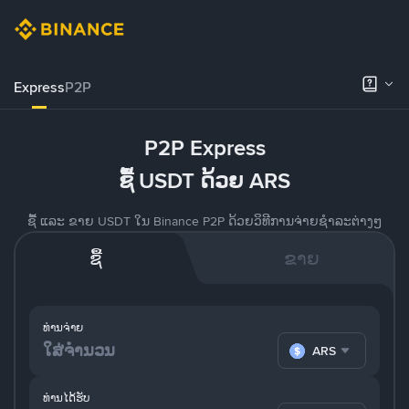
Express
P2P
P2P Express
ຊື້ USDT ດ້ວຍ ARS
ຊື້ ແລະ ຂາຍ USDT ໃນ Binance P2P ດ້ວຍວິທີການຈ່າຍຊຳລະຕ່າງໆ
ຊື້
ຂາຍ
ທ່ານຈ່າຍ
ARS
ທ່ານໄດ້ຮັບ