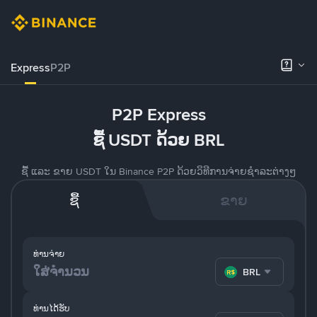
Express
P2P
P2P Express
ຊື້ USDT ດ້ວຍ BRL
ຊື້ ແລະ ຂາຍ USDT ໃນ Binance P2P ດ້ວຍວິທີການຈ່າຍຊຳລະຕ່າງໆ
ຊື້
ຂາຍ
ທ່ານຈ່າຍ
BRL
ທ່ານໄດ້ຮັບ