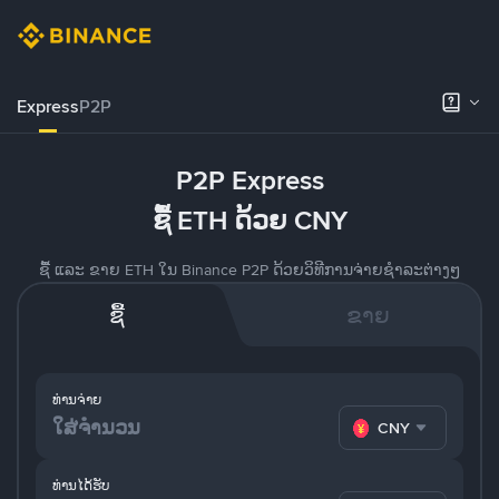
Express
P2P
P2P Express
ຊື້ ETH ດ້ວຍ CNY
ຊື້ ແລະ ຂາຍ ETH ໃນ Binance P2P ດ້ວຍວິທີການຈ່າຍຊຳລະຕ່າງໆ
ຊື້
ຂາຍ
ທ່ານຈ່າຍ
CNY
ທ່ານໄດ້ຮັບ