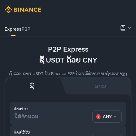
Express
P2P
P2P Express
ຊື້ USDT ດ້ວຍ CNY
ຊື້ ແລະ ຂາຍ USDT ໃນ Binance P2P ດ້ວຍວິທີການຈ່າຍຊຳລະຕ່າງໆ
ຊື້
ຂາຍ
ທ່ານຈ່າຍ
CNY
ທ່ານໄດ້ຮັບ