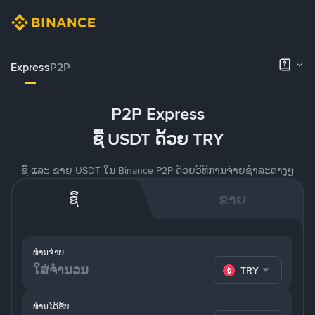
Express
P2P
P2P Express
ຊື້ USDT ດ້ວຍ TRY
ຊື້ ແລະ ຂາຍ USDT ໃນ Binance P2P ດ້ວຍວິທີການຈ່າຍຊຳລະຕ່າງໆ
ຊື້
ຂາຍ
ທ່ານຈ່າຍ
TRY
ທ່ານໄດ້ຮັບ