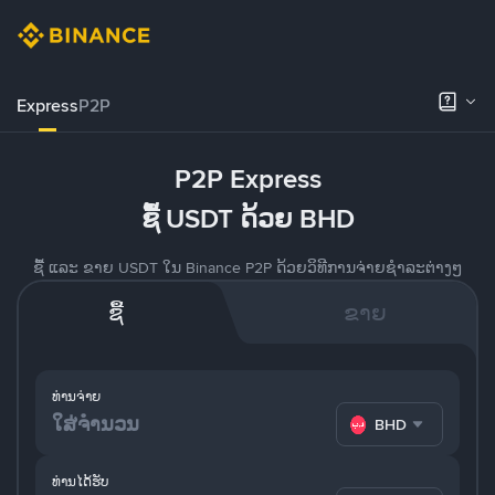
Express
P2P
P2P Express
ຊື້ USDT ດ້ວຍ BHD
ຊື້ ແລະ ຂາຍ USDT ໃນ Binance P2P ດ້ວຍວິທີການຈ່າຍຊຳລະຕ່າງໆ
ຊື້
ຂາຍ
ທ່ານຈ່າຍ
BHD
ທ່ານໄດ້ຮັບ