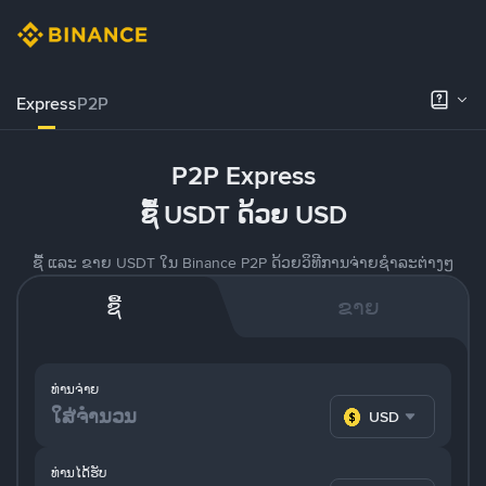
Express
P2P
P2P Express
ຊື້ USDT ດ້ວຍ USD
ຊື້ ແລະ ຂາຍ USDT ໃນ Binance P2P ດ້ວຍວິທີການຈ່າຍຊຳລະຕ່າງໆ
ຊື້
ຂາຍ
ທ່ານຈ່າຍ
USD
ທ່ານໄດ້ຮັບ