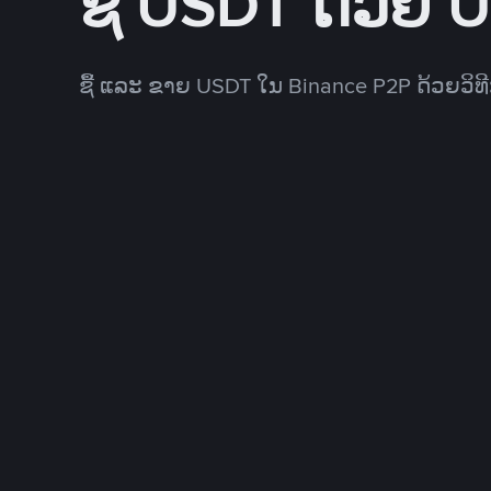
ຊື້ USDT ດ້ວຍ 
ຊື້ ແລະ ຂາຍ USDT ໃນ Binance P2P ດ້ວຍວິ