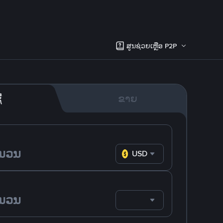
ສູນຊ່ວຍເຫຼືອ P2P
້
ຂາຍ
USD