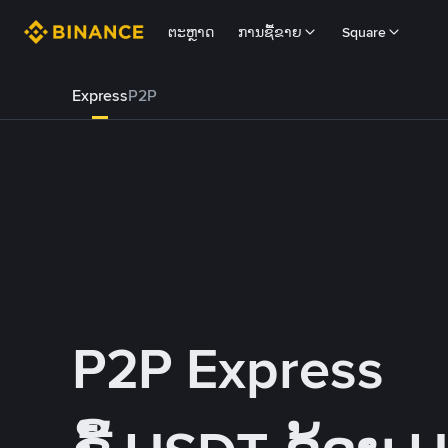
ຕະຫຼາດ
ການຊື້ຂາຍ
Square
Express
P2P
P2P Express