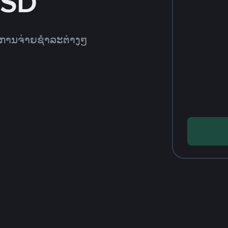
USD
ທີການຈ່າຍຊຳລະຕ່າງໆ