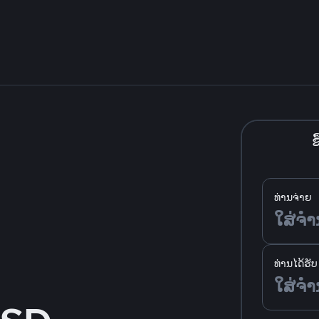
ຊື
ທ່ານຈ່າຍ
ທ່ານໄດ້ຮັບ