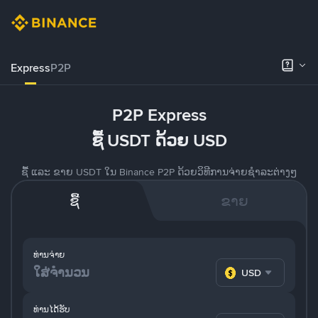
Express
P2P
P2P Express
ຊື້ USDT ດ້ວຍ USD
ຊື້ ແລະ ຂາຍ USDT ໃນ Binance P2P ດ້ວຍວິທີການຈ່າຍຊຳລະຕ່າງໆ
ຊື້
ຂາຍ
ທ່ານຈ່າຍ
USD
ທ່ານໄດ້ຮັບ